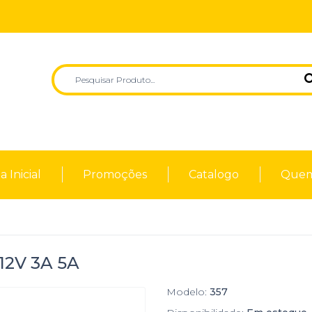
 Inicial
Promoções
Catalogo
Quem
 12V 3A 5A
Modelo:
357