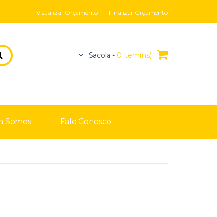
Visualizar Orçamento
Finalizar Orçamento
Sacola -
0 item(ns)
 Somos
Fale Conosco