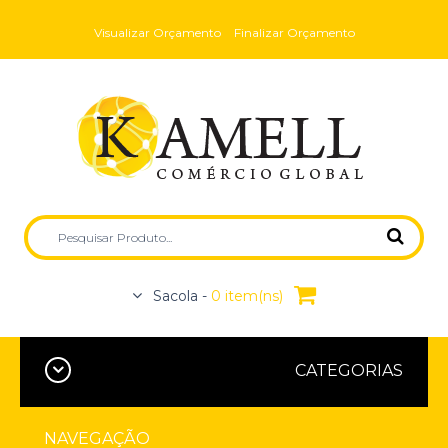
Visualizar Orçamento
Finalizar Orçamento
Sacola -
0 item(ns)
CATEGORIAS
NAVEGAÇÃO