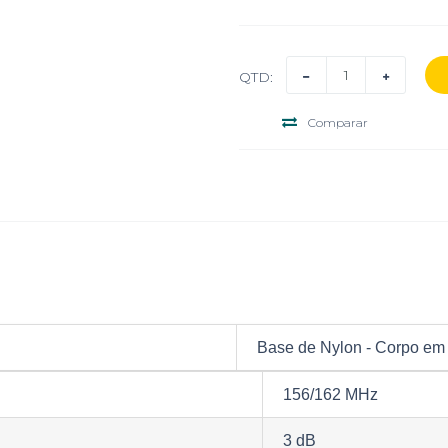
QTD:
Comparar
ASK
Base de Nylon - Corpo em 
156/162 MHz
3 dB