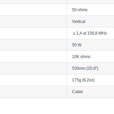
50 ohms
Vertical
≤ 1,4 at 156,8 MHz
50 W
10K ohms
530mm (20,9”)
175g (6,2oz)
Cable