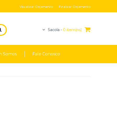
Visualizar Orçamento
Finalizar Orçamento
Sacola -
0 item(ns)
 Somos
Fale Conosco