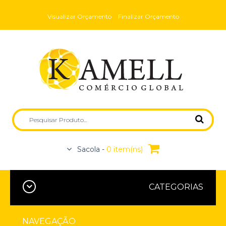
Visualizar Orçamento
Finalizar Orçamento
Sacola -
0 item(ns)
CATEGORIAS
NAVEGAÇÃO