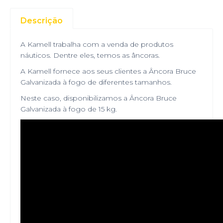
Descrição
A Kamell trabalha com a venda de produtos
náuticos. Dentre eles, temos as âncoras.
A Kamell fornece aos seus clientes a Âncora Bruce
Galvanizada à fogo de diferentes tamanhos.
Neste caso, disponibilizamos a Âncora Bruce
Galvanizada à fogo de 15 kg.