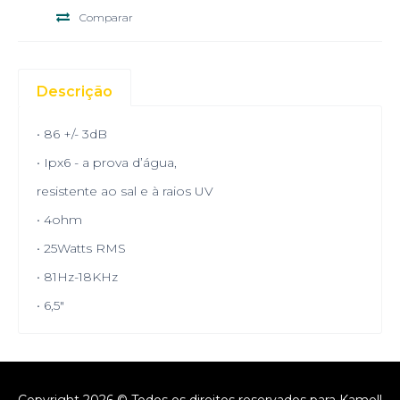
Comparar
Descrição
• 86 +/- 3dB
• Ipx6 - a prova d’água,
resistente ao sal e à raios UV
• 4ohm
• 25Watts RMS
• 81Hz-18KHz
• 6,5"