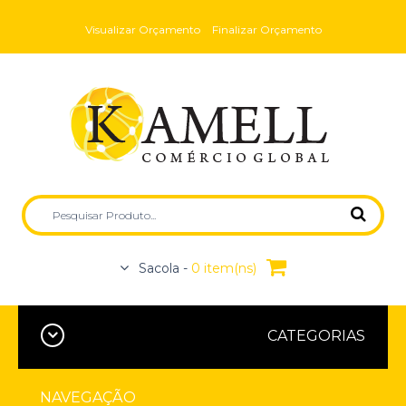
Visualizar Orçamento
Finalizar Orçamento
Sacola -
0 item(ns)
CATEGORIAS
NAVEGAÇÃO