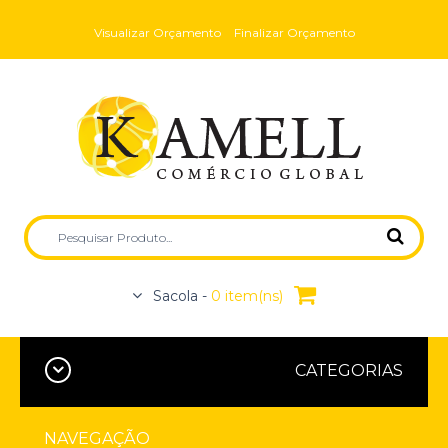
Visualizar Orçamento
Finalizar Orçamento
Sacola -
0 item(ns)
CATEGORIAS
NAVEGAÇÃO