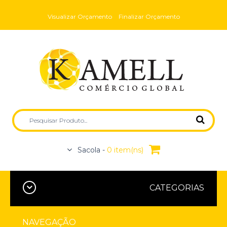
Visualizar Orçamento
Finalizar Orçamento
Sacola -
0 item(ns)
CATEGORIAS
NAVEGAÇÃO