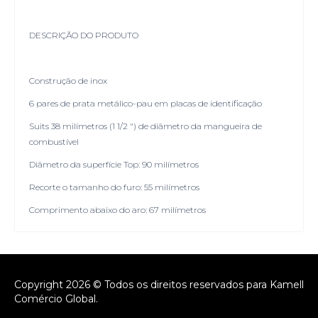
DESCRIÇÃO DO PRODUTO
Construção de inox
6 pares de prata metálico-pau em placas de identificação
Suits 38 milímetros (1 1/2 ") de diâmetro da mangueira de
combustível
Diâmetro da superfície Top: 90 milímetros
Recorte o tamanho do furo: 55 milímetros
Comprimento abaixo do aro: 67 milímetros
Copyright 2026 © Todos os direitos reservados para Kamell
Comércio Global.