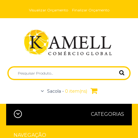
Visualizar Orçamento
Finalizar Orçamento
Sacola -
0 item(ns)
CATEGORIAS
NAVEGAÇÃO