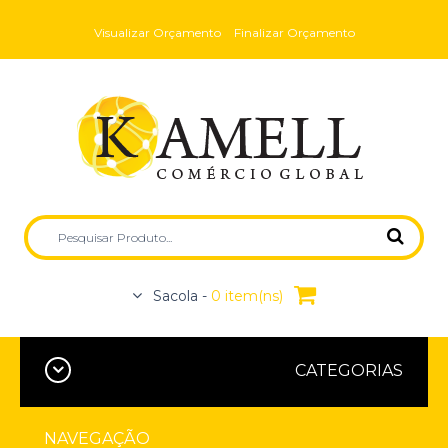
Visualizar Orçamento
Finalizar Orçamento
Sacola -
0 item(ns)
CATEGORIAS
NAVEGAÇÃO