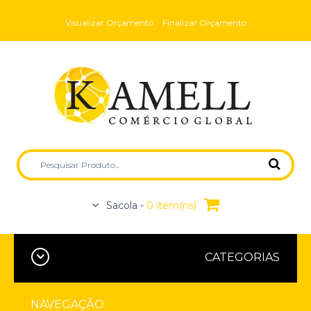
Visualizar Orçamento
Finalizar Orçamento
Sacola -
0 item(ns)
CATEGORIAS
NAVEGAÇÃO