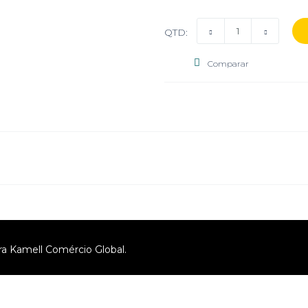
QTD:
Comparar
ra Kamell Comércio Global.