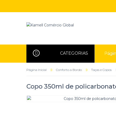
CATEGORIAS
Página
Página Inicial
Conforto a Bordo
Taças e Copos
Copo 350ml de policarbonato