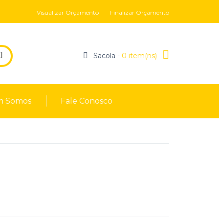
Visualizar Orçamento
Finalizar Orçamento
Sacola -
0 item(ns)
 Somos
Fale Conosco