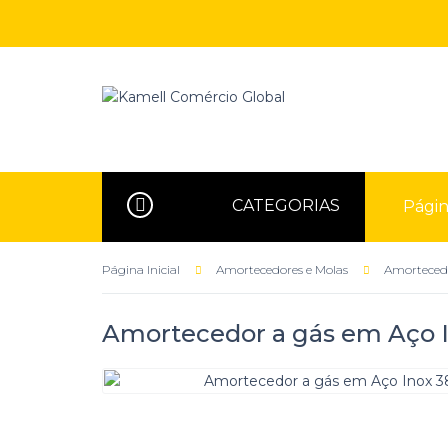
CATEGORIAS
Página
Página Inicial
Amortecedores e Molas
Amortecedo
Amortecedor a gás em Aço I