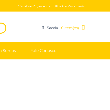
Visualizar Orçamento
Finalizar Orçamento
Sacola -
0 item(ns)
 Somos
Fale Conosco