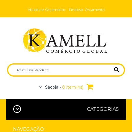
Visualizar Orçamento
Finalizar Orçamento
Sacola -
0 item(ns)
CATEGORIAS
NAVEGAÇÃO