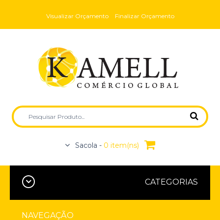
Visualizar Orçamento
Finalizar Orçamento
Sacola -
0 item(ns)
CATEGORIAS
NAVEGAÇÃO