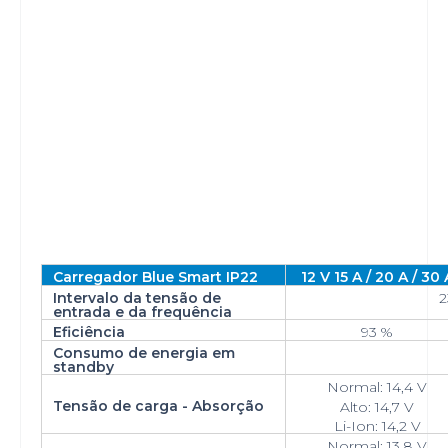
Carregador Blue Smart IP22
12 V 15 A / 20 A / 30 
Intervalo da tensão de
2
entrada e da frequência
Eficiência
93 %
Consumo de energia em
standby
Normal: 14,4 V
Tensão de carga - Absorção
Alto: 14,7 V
Li-Ion: 14,2 V
Normal: 13,8 V