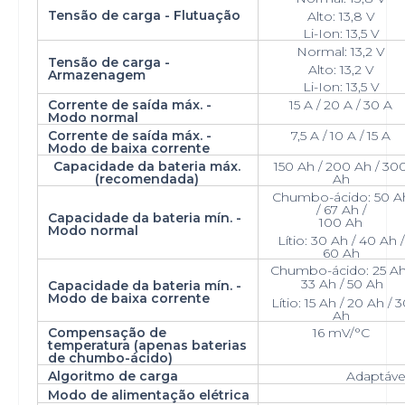
Tensão de carga - Flutuação
Alto: 13,8 V
Li-Ion: 13,5 V
Normal: 13,2 V
Tensão de carga -
Alto: 13,2 V
Armazenagem
Li-Ion: 13,5 V
Corrente de saída máx. -
15 A / 20 A / 30 A
Modo normal
Corrente de saída máx. -
7,5 A / 10 A / 15 A
Modo de baixa corrente
Capacidade da bateria máx.
150 Ah / 200 Ah / 30
(recomendada)
Ah
Chumbo-ácido: 50 A
/ 67 Ah /
Capacidade da bateria mín. -
100 Ah
Modo normal
Lítio: 30 Ah / 40 Ah /
60 Ah
Chumbo-ácido: 25 Ah
33 Ah / 50 Ah
Capacidade da bateria mín. -
Modo de baixa corrente
Lítio: 15 Ah / 20 Ah / 
Ah
Compensação de
16 mV/°C
temperatura (apenas baterias
de chumbo-ácido)
Algoritmo de carga
Adaptável
Modo de alimentação elétrica