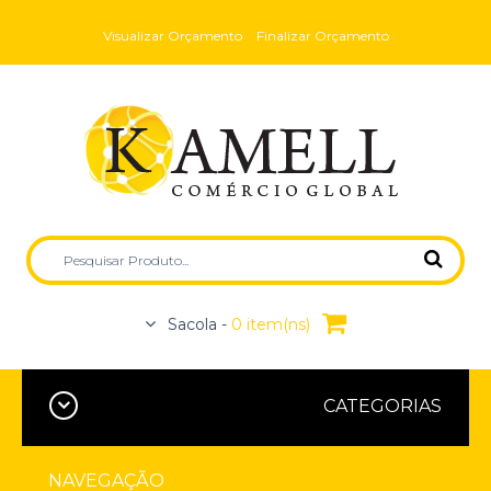
Visualizar Orçamento
Finalizar Orçamento
Sacola -
0 item(ns)
CATEGORIAS
NAVEGAÇÃO