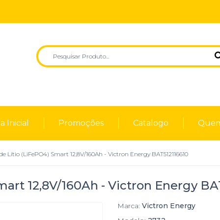
 Inicial
Promoções
Catalogo
Quem
de Lítio (LiFePO4) Smart 12,8V/160Ah - Victron Energy BAT512116610
Smart 12,8V/160Ah - Victron Energy B
Marca:
Victron Energy