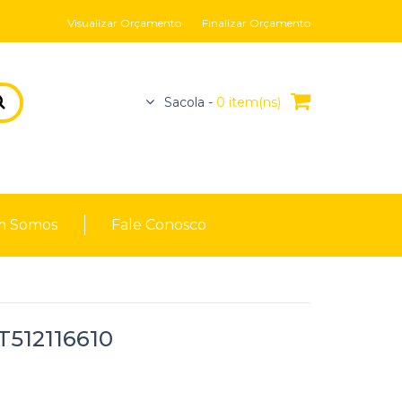
Visualizar Orçamento
Finalizar Orçamento
Sacola -
0 item(ns)
 Somos
Fale Conosco
AT512116610