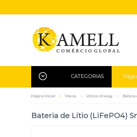
CATEGORIAS
Página
Página Inicial
Marca
Victron Energy
Bateria 
Bateria de Lítio (LiFePO4) 