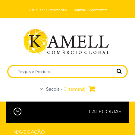
Visualizar Orçamento
Finalizar Orçamento
Sacola -
0 item(ns)
CATEGORIAS
NAVEGAÇÃO