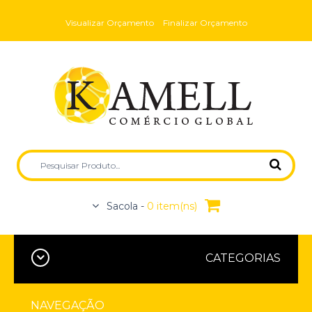
Visualizar Orçamento
Finalizar Orçamento
Sacola -
0 item(ns)
CATEGORIAS
NAVEGAÇÃO