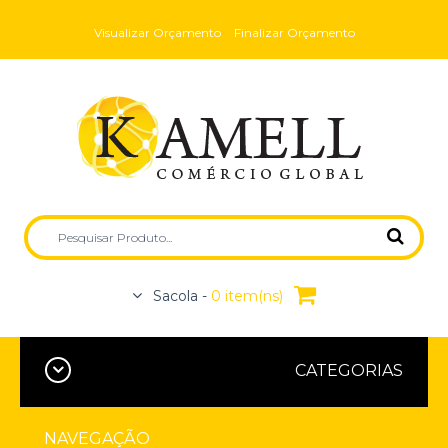
Visualizar Orçamento
Finalizar Orçamento
Sacola -
0 item(ns)
CATEGORIAS
NAVEGAÇÃO