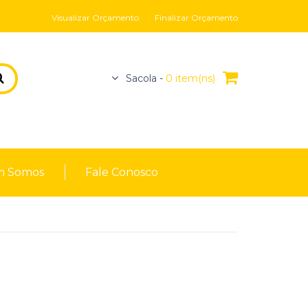
Visualizar Orçamento
Finalizar Orçamento
Sacola -
0 item(ns)
 Somos
Fale Conosco