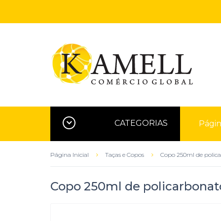
CATEGORIAS
Página
Página Inicial
Taças e Copos
Copo 250ml de polica
Copo 250ml de policarbonato