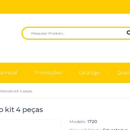
 Inicial
Promoções
Catalogo
Quem
rbonato kit 4 peças
 kit 4 peças
Modelo:
1720