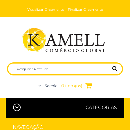
Visualizar Orçamento
Finalizar Orçamento
Sacola -
0 item(ns)
CATEGORIAS
NAVEGAÇÃO