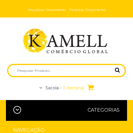
Visualizar Orçamento
Finalizar Orçamento
Sacola -
0 item(ns)
CATEGORIAS
NAVEGAÇÃO