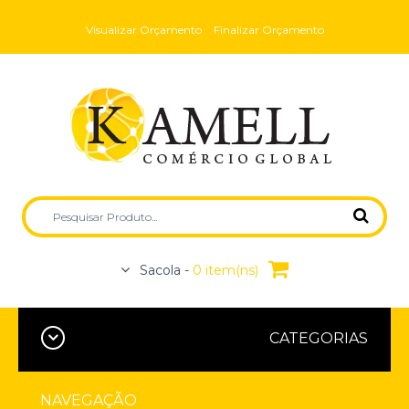
Visualizar Orçamento
Finalizar Orçamento
Sacola -
0 item(ns)
CATEGORIAS
NAVEGAÇÃO