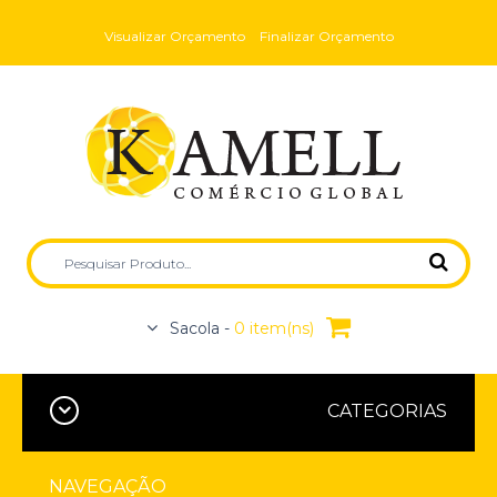
Visualizar Orçamento
Finalizar Orçamento
Sacola -
0 item(ns)
CATEGORIAS
NAVEGAÇÃO