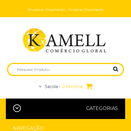
Visualizar Orçamento
Finalizar Orçamento
Sacola -
0 item(ns)
CATEGORIAS
NAVEGAÇÃO