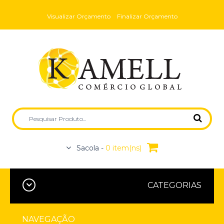
Visualizar Orçamento
Finalizar Orçamento
Sacola -
0 item(ns)
CATEGORIAS
NAVEGAÇÃO