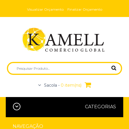
Visualizar Orçamento
Finalizar Orçamento
Sacola -
0 item(ns)
CATEGORIAS
NAVEGAÇÃO