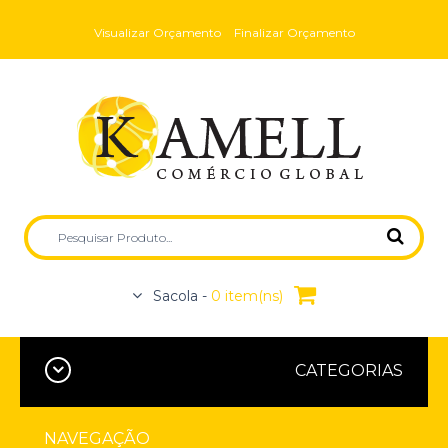
Visualizar Orçamento
Finalizar Orçamento
Sacola -
0 item(ns)
CATEGORIAS
NAVEGAÇÃO