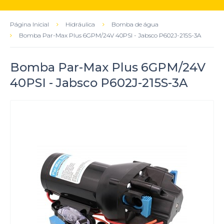
Página Inicial
Hidráulica
Bomba de água
Bomba Par-Max Plus 6GPM/24V 40PSI - Jabsco P602J-215S-3A
Bomba Par-Max Plus 6GPM/24V
40PSI - Jabsco P602J-215S-3A