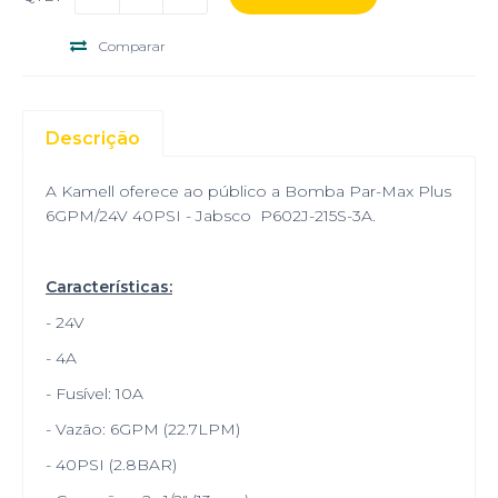
Comparar
Descrição
A Kamell oferece ao público a Bomba Par-Max Plus
6GPM/24V 40PSI - Jabsco P602J-215S-3A.
Características:
- 24V
- 4A
- Fusível: 10A
- Vazão: 6GPM (22.7LPM)
- 40PSI (2.8BAR)