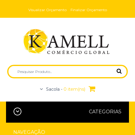
Visualizar Orçamento
Finalizar Orçamento
Sacola -
0 item(ns)
CATEGORIAS
NAVEGAÇÃO