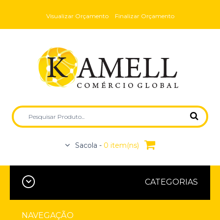
Visualizar Orçamento
Finalizar Orçamento
Sacola -
0 item(ns)
CATEGORIAS
NAVEGAÇÃO