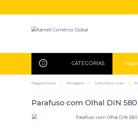
CATEGORIAS
Página
Página Inicial
Ferragens
Ganchos e Links
P
Parafuso com Olhal DIN 580