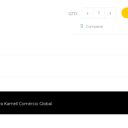
QTD:
Comparar
ra Kamell Comércio Global.