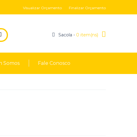
Visualizar Orçamento
Finalizar Orçamento
Sacola -
0 item(ns)
 Somos
Fale Conosco