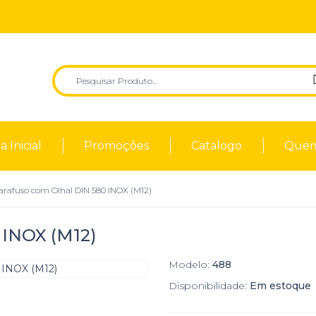
 Inicial
Promoções
Catalogo
Quem
arafuso com Olhal DIN 580 INOX (M12)
 INOX (M12)
Modelo:
488
Disponibilidade:
Em estoque