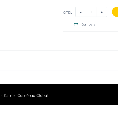
QTD:
Comparar
ra Kamell Comércio Global.