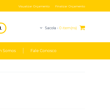
Visualizar Orçamento
Finalizar Orçamento
Sacola -
0 item(ns)
 Somos
Fale Conosco