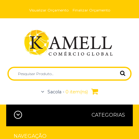
Visualizar Orçamento
Finalizar Orçamento
Sacola -
0 item(ns)
CATEGORIAS
NAVEGAÇÃO