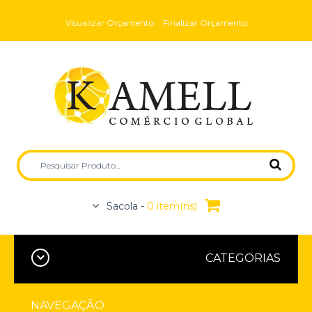
Visualizar Orçamento
Finalizar Orçamento
Sacola -
0 item(ns)
CATEGORIAS
NAVEGAÇÃO