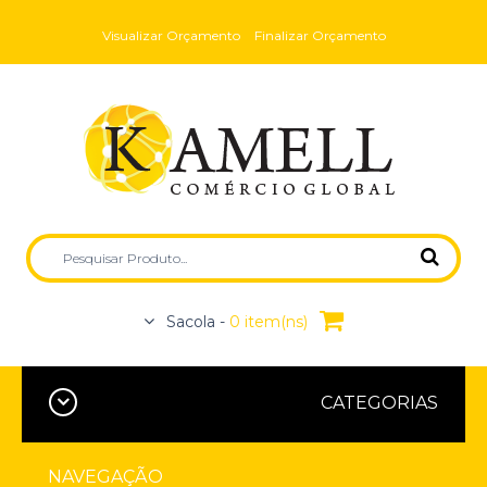
Visualizar Orçamento
Finalizar Orçamento
Sacola -
0 item(ns)
CATEGORIAS
NAVEGAÇÃO