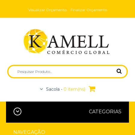
Visualizar Orçamento
Finalizar Orçamento
Sacola -
0 item(ns)
CATEGORIAS
NAVEGAÇÃO