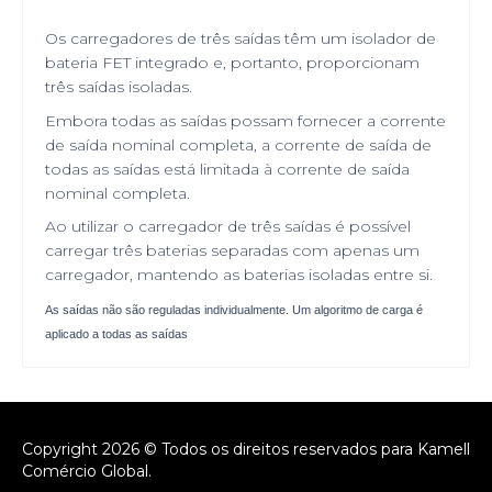
Os carregadores de três saídas têm um isolador de
bateria FET integrado e, portanto, proporcionam
três saídas isoladas.
Embora todas as saídas possam fornecer a corrente
de saída nominal completa, a corrente de saída de
todas as saídas está limitada à corrente de saída
nominal completa.
Ao utilizar o carregador de três saídas é possível
carregar três baterias separadas com apenas um
carregador, mantendo as baterias isoladas entre si.
As saídas não são reguladas individualmente. Um algoritmo de carga é
aplicado a todas as saídas
Copyright 2026 © Todos os direitos reservados para Kamell
Comércio Global.