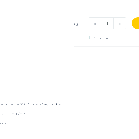
QTD:
Comparar
Intermitente, 250 Amps 30 segundos
nel: 2-1 / 8 "
 3 "