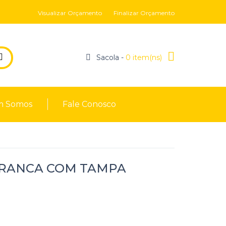
Visualizar Orçamento
Finalizar Orçamento
Sacola -
0 item(ns)
 Somos
Fale Conosco
 BRANCA COM TAMPA