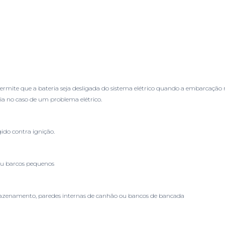
permite que a bateria seja desligada do sistema elétrico quando a embarcaçã
a no caso de um problema elétrico.
ido contra ignição.
is ou barcos pequenos
azenamento, paredes internas de canhão ou bancos de bancada