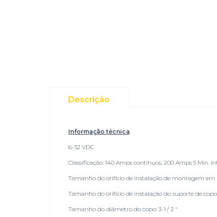
Descrição
Informação técnica
6-32 VDC
Classificação: 140 Amps contínuos, 200 Amps 5 Min. 
Tamanho do orifício de instalação de montagem em pai
Tamanho do orifício de instalação do suporte de copo:
Tamanho do diâmetro do copo: 3-1 / 2 "