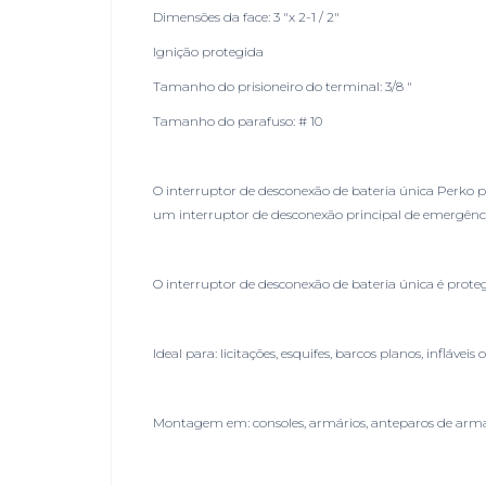
Dimensões da face: 3 "x 2-1 / 2"
Ignição protegida
Tamanho do prisioneiro do terminal: 3/8 "
Tamanho do parafuso: # 10
O interruptor de desconexão de bateria única Perko 
um interruptor de desconexão principal de emergênci
O interruptor de desconexão de bateria única é proteg
Ideal para: licitações, esquifes, barcos planos, infláve
Montagem em: consoles, armários, anteparos de arm