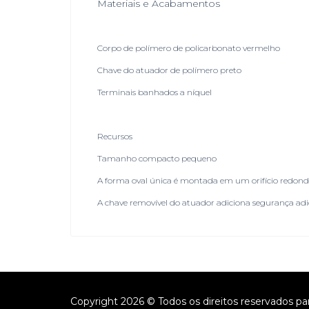
Materiais e Acabamentos
Corpo de polímero de policarbonato vermelho
Chave do atuador de polímero preto
Terminais banhados a níquel
Recursos
Tamanho compacto pequeno
A forma oval única é montada em um orifício redon
A chave removível do atuador adiciona segurança adi
Copyright 2026 © Todos os direitos reservados pa