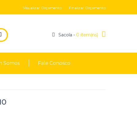
Visualizar Orçamento
Finalizar Orçamento
Sacola -
0 item(ns)
 Somos
Fale Conosco
10