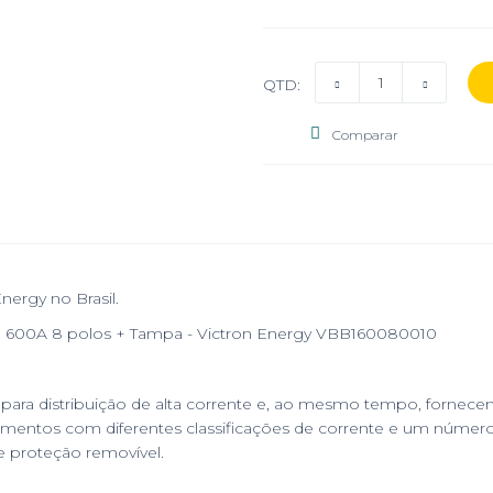
QTD:
Comparar
Energy no Brasil.
o 600A 8 polos + Tampa - Victron Energy VBB160080010
para distribuição de alta corrente e, ao mesmo tempo, fornece
entos com diferentes classificações de corrente e um número 
proteção removível.