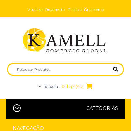
Visualizar Orçamento
Finalizar Orçamento
Sacola -
0 item(ns)
CATEGORIAS
NAVEGAÇÃO