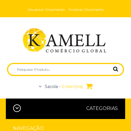
Visualizar Orçamento
Finalizar Orçamento
Sacola -
0 item(ns)
CATEGORIAS
NAVEGAÇÃO