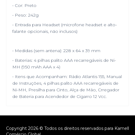
• Cor: Preto
• Peso: 242g
• Entrada para Headset (microfone headset e alto-
falante opcionais, não inclusos)
• Medidas (sem antena): 228 x 64 x 39 mm
• Baterias: 4 pilhas palito AAA recarregáveis de Ni-
MH (950 mAh AAA x 4)
• Itens que Acompanham: Rádio Atlantis 155, Manual
de Instruções, 4 pilhas palito AAA recarregáveis de
Ni-MH, Presilha para Cinto, Alça de Mão, Crregador
de Bateria para Acendedor de Cigarro 12 Vcc.
Copyright 2026 © Todos os direitos reservados para Kamell
Comércio Global.