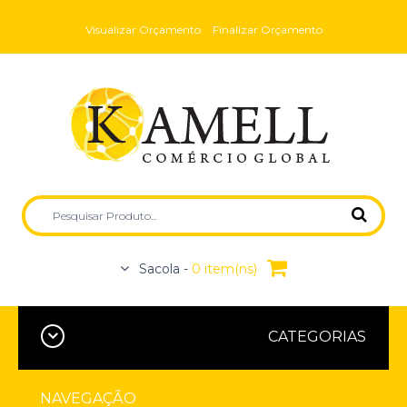
Visualizar Orçamento
Finalizar Orçamento
Sacola -
0 item(ns)
CATEGORIAS
NAVEGAÇÃO