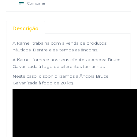
Comparar
Descrição
A Kamell trabalha com a venda de produtos
náuticos. Dentre eles, temos as âncoras.
A Kamell fornece aos seus clientes a Âncora Bruce
Galvanizada à fogo de diferentes tamanhos.
Neste caso, disponibilizamos a Âncora Bruce
Galvanizada à fogo de 20 kg.