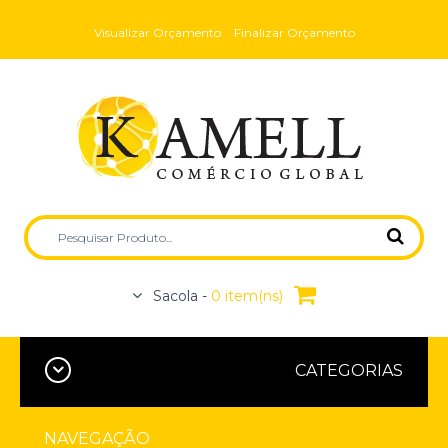
Visualizar Orçamento
Finalizar Orçamento
Sacola -
0 item(ns)
CATEGORIAS
NAVEGAÇÃO