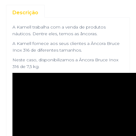
Descrição
A Kamell trabalha com a venda de produtos
náuticos. Dentre eles, temos as âncoras.
A Kamell fornece aos seus clientes a Âncora Bruce
Inox 316 de diferentes tamanhos.
Neste caso, disponibilizamos a Âncora Bruce Inox
316 de 7,5 kg.