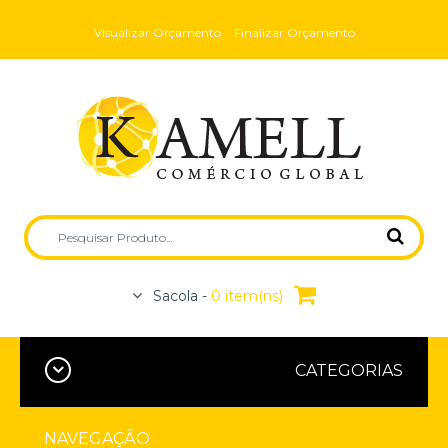
Visualizar Orçamento
Finalizar Orçamento
Sacola -
0 item(ns)
CATEGORIAS
NAVEGAÇÃO