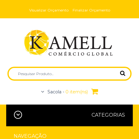
Visualizar Orçamento
Finalizar Orçamento
Sacola -
0 item(ns)
CATEGORIAS
NAVEGAÇÃO