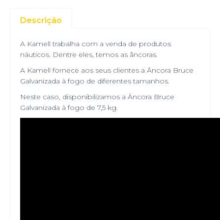
Descrição
A Kamell trabalha com a venda de produtos
náuticos. Dentre eles, temos as âncoras.
A Kamell fornece aos seus clientes a Âncora Bruce
Galvanizada à fogo de diferentes tamanhos.
Neste caso, disponibilizamos a Âncora Bruce
Galvanizada à fogo de 7,5 kg.