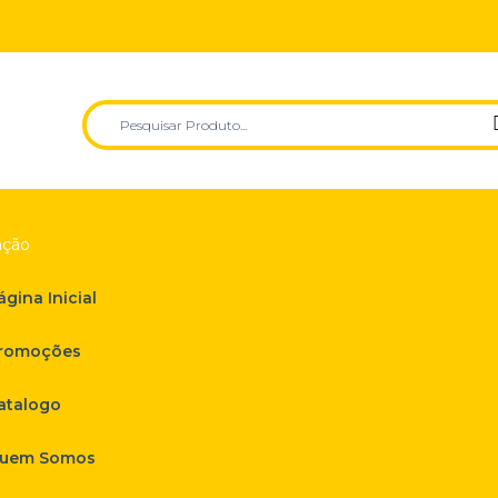
ção
ágina Inicial
romoções
atalogo
uem Somos