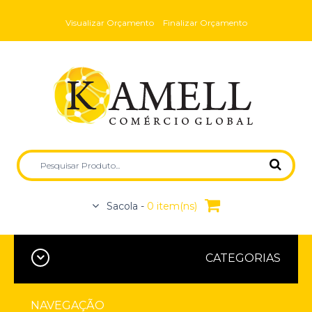
Visualizar Orçamento
Finalizar Orçamento
Sacola -
0 item(ns)
CATEGORIAS
NAVEGAÇÃO