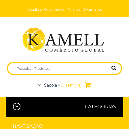
Visualizar Orçamento
Finalizar Orçamento
Sacola -
0 item(ns)
CATEGORIAS
NAVEGAÇÃO