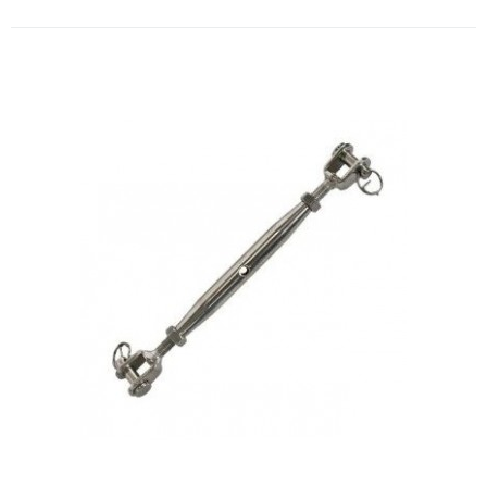
Esticador Tubular Manilha x
Manilha INOX (M6)
..
ORÇAMENTO
Comparar