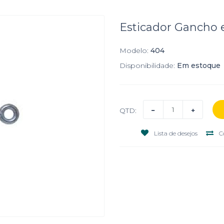
Esticador Gancho 
Modelo:
404
Disponibilidade:
Em estoque
QTD:
Lista de desejos
C