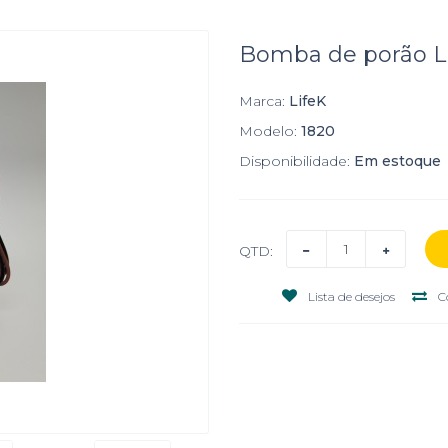
Bomba de porão L
Marca:
LifeK
Modelo:
1820
Disponibilidade:
Em estoque
QTD:
Lista de desejos
C